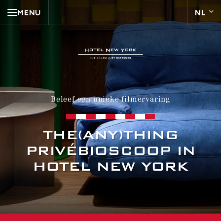
MENU
Beleef een unieke filmervaring
THE(ANY)THING
PRIVÉBIOSCOOP IN
HOTEL NEW YORK