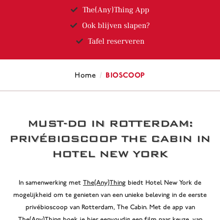
The(Any)Thing App
Ook blijven slapen?
Tafel reserveren
/
Bioscoop
Home
MUST-DO IN ROTTERDAM:
PRIVÉBIOSCOOP THE CABIN IN
HOTEL NEW YORK
In samenwerking met
The(Any)Thing
biedt Hotel New York de
mogelijkheid om te genieten van een unieke beleving in de eerste
privébioscoop van Rotterdam, The Cabin. Met de app van
The(Any)Thing boek je hier eenvoudig een film naar keuze, van