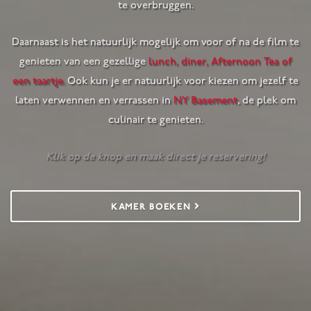
te overbruggen.
Daarnaast is het natuurlijk mogelijk om voor of na de film te
genieten van een gezellige
lunch, diner, Afternoon Tea of
een taartje.
Ook kun je er natuurlijk voor kiezen om jezelf te
laten verwennen en verrassen in
NY Basement
, de plek om
culinair te genieten.
Klik op de knop en maak direct je reservering!
KAMER BOEKEN