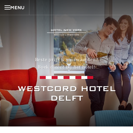
MENU
Beste prijs & voorwaarden?
Boek direct bij het hotel!
WESTCORD HOTEL
DELFT