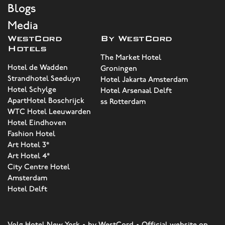
Blogs
Media
WestCord
By WestCord
Hotels
The Market Hotel
Hotel de Wadden
Groningen
Strandhotel Seeduyn
Hotel Jakarta Amsterdam
Hotel Schylge
Hotel Arsenaal Delft
ApartHotel Boschrijck
ss Rotterdam
WTC Hotel Leeuwarden
Hotel Eindhoven
Fashion Hotel
Art Hotel 3*
Art Hotel 4*
City Centre Hotel
Amsterdam
Hotel Delft
Volg Hotel New York • by WestCord • Official website op