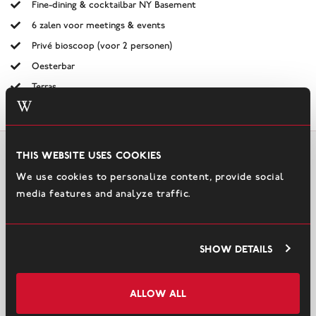
Fine-dining & cocktailbar NY Basement
6 zalen voor meetings & events
Privé bioscoop (voor 2 personen)
Oesterbar
Terras
This website uses cookies
Hotel New York
We use cookies to personalize content, provide social
VOOR EN NA HET SLAPEN
media features and analyze traffic.
Show details
Allow all