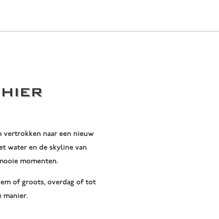
 HIER
n vertrokken naar een nieuw
et water en de skyline van
n mooie momenten.
iem of groots, overdag of tot
e manier.