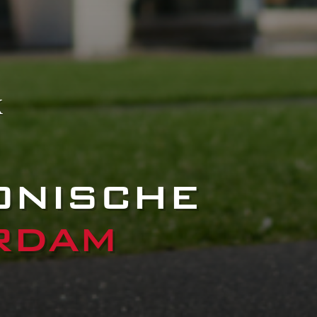
K
ONISCHE
RDAM