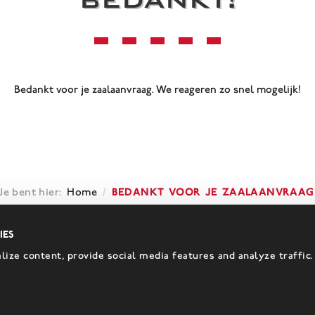
Bedankt voor je zaalaanvraag. We reageren zo snel mogelijk!
/
Bedankt voor je zaalaanvraag
Je bent hier:
Home
ies
ize content, provide social media features and analyze traffic.
en voor de
ewYork: ontvang als eerste de