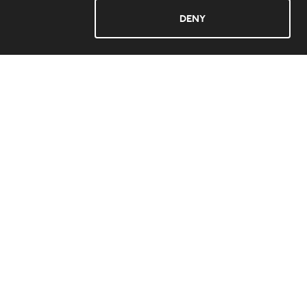
ABONNEREN
Deny
By WestCord
The Market Hotel Groningen
Hotel Jakarta Amsterdam
Hotel Arsenaal Delft
ss Rotterdam