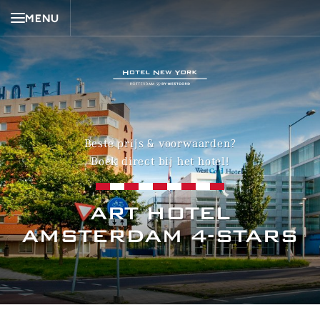
MENU
Beste prijs & voorwaarden?
Boek direct bij het hotel!
ART HOTEL
AMSTERDAM 4-STARS