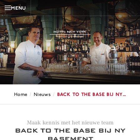
MENU
/
/
Back to the Base bij NY…
Home
Nieuws
Maak kennis met het nieuwe team
BACK TO THE BASE BIJ NY
BASEMENT