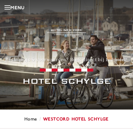
MENU
Beste prijs & voorwaarden? Boek direct bij het hotel!
HOTEL SCHYLGE
/
WestCord Hotel Schylge
Home