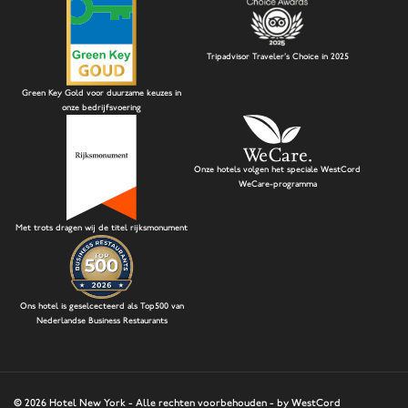
Tripadvisor Traveler's Choice in 2025
Green Key Gold voor duurzame keuzes in
onze bedrijfsvoering
Onze hotels volgen het speciale WestCord
WeCare-programma
Met trots dragen wij de titel rijksmonument
Ons hotel is geselcecteerd als Top500 van
Nederlandse Business Restaurants
© 2026
Hotel New York
- Alle rechten voorbehouden -
by WestCord