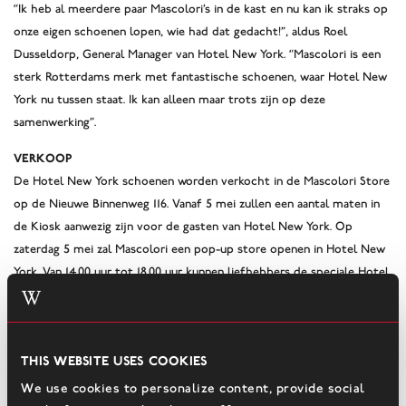
“Ik heb al meerdere paar Mascolori’s in de kast en nu kan ik straks op
onze eigen schoenen lopen, wie had dat gedacht!”, aldus Roel
Dusseldorp, General Manager van Hotel New York. “Mascolori is een
sterk Rotterdams merk met fantastische schoenen, waar Hotel New
York nu tussen staat. Ik kan alleen maar trots zijn op deze
samenwerking”.
Verkoop
De Hotel New York schoenen worden verkocht in de Mascolori Store
op de Nieuwe Binnenweg 116. Vanaf 5 mei zullen een aantal maten in
de Kiosk aanwezig zijn voor de gasten van Hotel New York. Op
zaterdag 5 mei zal Mascolori een pop-up store openen in Hotel New
York. Van 14.00 uur tot 18.00 uur kunnen liefhebbers de speciale Hotel
New York schoenen kopen voor € 249,-.
Feest en expositie
Niet alleen de schoenen staat symbool voor het 25-jarig jubileum
This website uses cookies
van Hotel New York. Op 5 mei zal er tussen 14.00 en 21.00 uur
We use cookies to personalize content, provide social
livemuziek zijn van The Big Swingers & Friends. Het feest vindt, bij