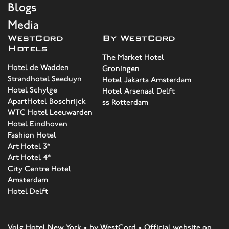
Blogs
Media
WestCord
By WestCord
Hotels
The Market Hotel
Hotel de Wadden
Groningen
Strandhotel Seeduyn
Hotel Jakarta Amsterdam
Hotel Schylge
Hotel Arsenaal Delft
ApartHotel Boschrijck
ss Rotterdam
WTC Hotel Leeuwarden
Hotel Eindhoven
Fashion Hotel
Art Hotel 3*
Art Hotel 4*
City Centre Hotel
Amsterdam
Hotel Delft
Volg Hotel New York • by WestCord • Official website op