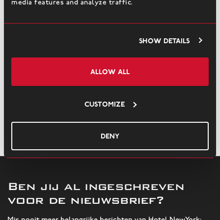
media features and analyze traffic.
mooi weer, plaats op het terras van Hotel New York en de entree is
gratis. In het centrum van de stad opent Museum Rotterdam op 4
mei haar deuren voor de expositie Hotel New York, Story of
Show details
Pioneers. Ga op reis en bezoek negen uniek vormgegeven kamers; van
het verhaal van de landverhuizers, van de HAL, de cruiseschepen en
de Kop van Zuid tot een portret van de hotelpioniers; alles passeert
Allow all
de revue. De expositie, een ode aan het iconische hotel, is tot 1
november te bezoeken.
Customize
Deny
/
/
Mascolori lanceert…
Home
Nieuws
Ben jij al ingeschreven
voor de nieuwsbrief?
Mis nooit meer belangrijke berichten van Hotel NewYork: