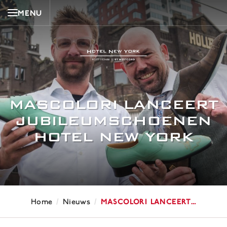
MENU
MASCOLORI LANCEERT
JUBILEUMSCHOENEN
HOTEL NEW YORK
/
/
Mascolori lanceert…
Home
Nieuws