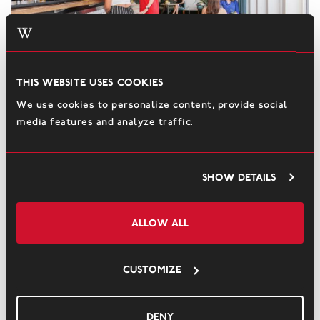
This website uses cookies
Bars
We use cookies to personalize content, provide social
media features and analyze traffic.
Een borrel aan de bar of een cocktail with a view? Van een kopje
koffie met iets lekkers of een high tea tot een ontspannen drankje
Show details
aan het eind van een avontuurlijke dag. Je bent welkom in de Ocean
Bar of de Captains Lounge.
Allow all
Customize
Deny