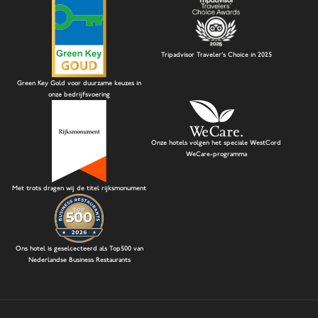
Tripadvisor Traveler's Choice in 2025
Green Key Gold voor duurzame keuzes in
onze bedrijfsvoering
Onze hotels volgen het speciale WestCord
WeCare-programma
Met trots dragen wij de titel rijksmonument
Ons hotel is geselcecteerd als Top500 van
Nederlandse Business Restaurants