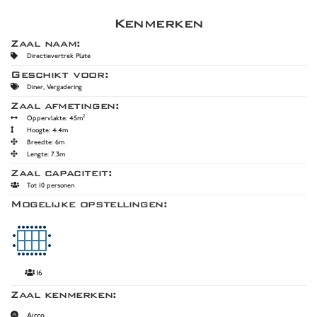
Kenmerken
Zaal naam:
Directievertrek Plate
Geschikt voor:
Diner, Vergadering
Zaal afmetingen:
2
Oppervlakte: 45m
Hoogte: 4.4m
Breedte: 6m
Lengte: 7.3m
Zaal capaciteit:
Tot 10 personen
Mogelijke opstellingen:
16
Zaal kenmerken:
Airco