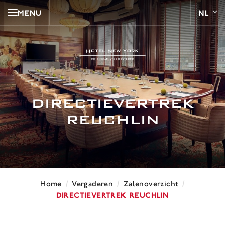
MENU
DIRECTIEVERTREK
REUCHLIN
/
/
/
Home
Vergaderen
Zalenoverzicht
Directievertrek Reuchlin