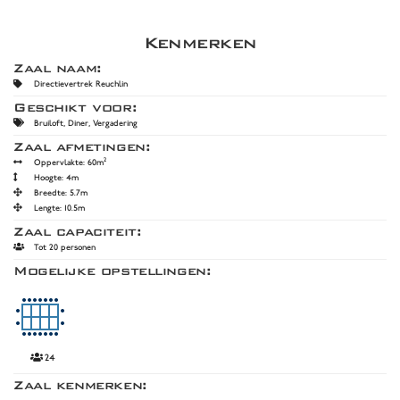
Kenmerken
Zaal naam:
Directievertrek Reuchlin
Geschikt voor:
Bruiloft, Diner, Vergadering
Zaal afmetingen:
2
Oppervlakte: 60m
Hoogte: 4m
Breedte: 5.7m
Lengte: 10.5m
Zaal capaciteit:
Tot 20 personen
Mogelijke opstellingen:
24
Zaal kenmerken: