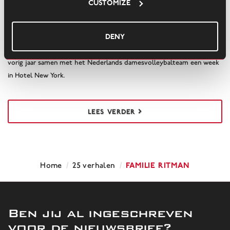
#8 De Volleybaldames
Customize
Deny
Ze rook er de rijke geschiedenis en genoot iedere ochtend van het
prachtige uitzicht over de Maas. Volleyballer Celeste Plak verbleef
vorig jaar samen met het Nederlands damesvolleybalteam een week
in Hotel New York.
LEES VERDER
/
/
Familie Ritman
Home
25 verhalen
Ben jij al ingeschreven
voor de nieuwsbrief?