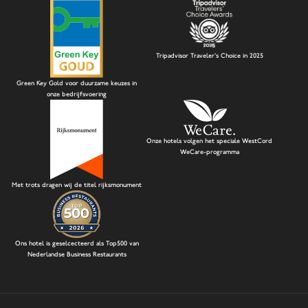
Tripadvisor Traveler's Choice in 2025
Green Key Gold voor duurzame keuzes in
onze bedrijfsvoering
Onze hotels volgen het speciale WestCord
WeCare-programma
Met trots dragen wij de titel rijksmonument
Ons hotel is geselcecteerd als Top500 van
Nederlandse Business Restaurants