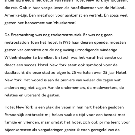
anderhalve eeuw het decor van reizen. Hotel New York symboliseert
die reis. Ook in haar vorige leven als hoofdkantoor van de Holland-
Amerika-Lijn. Een metafoor voor aankomst en vertrek. En zoals veel
gasten het benoemen: van ‘thuiskomst’.
De Erasmusbrug was nog toekomstmuziek. Er was nog geen
metrostation. Toen het hotel in 1993 haar deuren opende, moesten
gasten ver omreizen om de nog weinig uitnodigende winderige
Wilhelminapier te bereiken. En toch was het vanaf het eerste uur
direct een succes. Hotel New York staat ook symbool voor de
daadkracht die onze stad zo eigen is. 25 verhalen over 25 jaar Hotel
New York. Het woord is aan de pioniers van weleer die zagen wat
anderen nog niet zagen. Aan de ondernemers, de medewerkers, de
relaties en uiteraard de gasten.
Hotel New York is een plek die velen in hun hart hebben gesloten.
Persoonlijk ontbreekt mij helaas vaak de tijd voor een bezoek met
familie en vrienden, maar omdat het hotel zich ook prima leent voor
bijeenkomsten als vergaderingen geniet ik toch geregeld van de