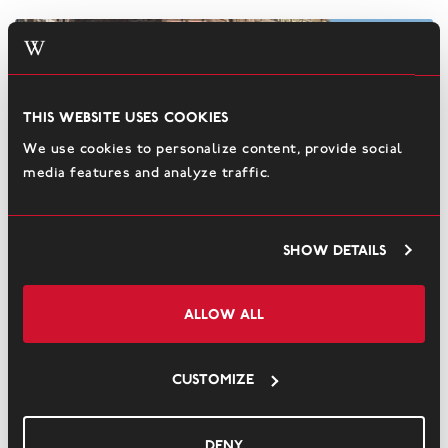
This website uses cookies
We use cookies to personalize content, provide social
media features and analyze traffic.
Show details
#1 Daan, Hans en Dorine
Allow all
Daan van der Have, Hans Loos en Dorine de Vos zagen de potentie
Customize
van het vervallen, voormalige hoofdkantoor van de Holland-Amerika
Lijn op de kop van de ook al niet florissante Wilhelminapier.
Deny