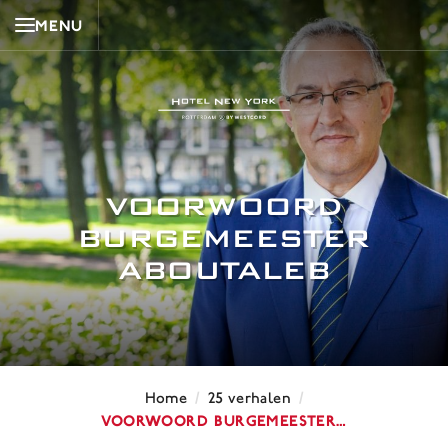
MENU
VOORWOORD
BURGEMEESTER
ABOUTALEB
/
/
Home
25 verhalen
Voorwoord Burgemeester…