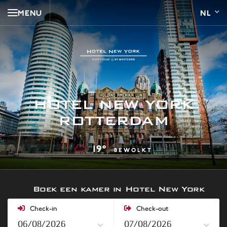
MENU
HOTEL NEW YORK
ROTTERDAM
19°
BEWOLKT
Boek een kamer in Hotel New York
Check-in
Check-out