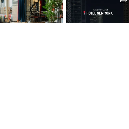
Ontdek de
...
Ontdek het
...
43
2
132
4
Nationale Krokettendag! 🇳🇱
Een warm welkom, een glimlach en
service die je
...
103
3
...
87
3