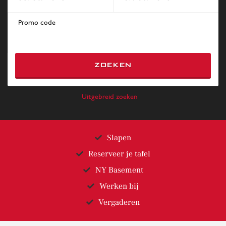
Promo code
ZOEKEN
Uitgebreid zoeken
Slapen
Reserveer je tafel
NY Basement
Werken bij
Vergaderen