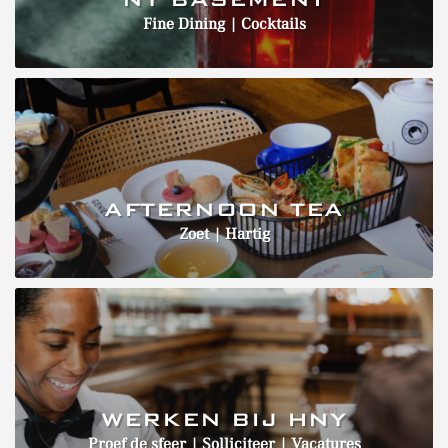
Fine Dining | Cocktails
AFTERNOON TEA
Zoet | Hartig
WERKEN BIJ HNY
Proef de sfeer | Solliciteer | Vacatures