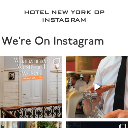
HOTEL NEW YORK OP
INSTAGRAM
We're On Instagram
De Waanzinnige WestCord Weken zijn
Shaken, stirred & always with style. 🍹
terug! 🤩
...
...
67
3
15
1
Proef ons nieuwe menu! ✨
Save for later! ✨