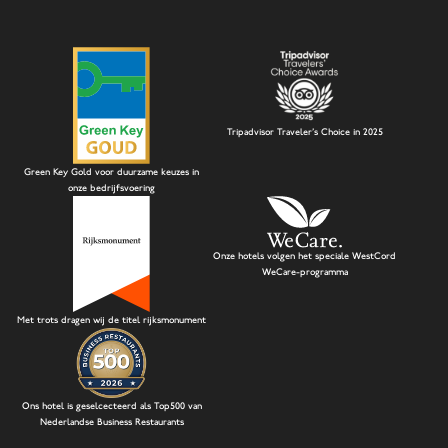
Tripadvisor Traveler's Choice in 2025
Green Key Gold voor duurzame keuzes in
onze bedrijfsvoering
Onze hotels volgen het speciale WestCord
WeCare-programma
Met trots dragen wij de titel rijksmonument
Ons hotel is geselcecteerd als Top500 van
Nederlandse Business Restaurants