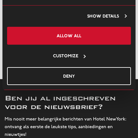
mogelijkheid mee te doen met hun programma waarbij restaurants
letten op de citeria in de VISwijzer. De Zilte Zeemeermin is ook
Show details
hierbij weer een heel mooi voorbeeld omdat zij het eerste
restaurant in Nederland willen zijn die geen vis meer serveert die op
de ‘rode lijst’ van de VISwijzer staat.
Allow all
Customize
/
/
Home
Nieuws
Hotel New York helpt de natuur…
Deny
Ben jij al ingeschreven
voor de nieuwsbrief?
Mis nooit meer belangrijke berichten van Hotel NewYork:
ontvang als eerste de leukste tips, aanbiedingen en
nieuwtjes!