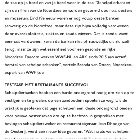
de zee op je bord en van je bord weer in de zee. “Schelpdierbanken
zijn de riffen van de Noordzee en worden gevormd door o.a. oesters
en mosselen. Eind 19e eeuw waren er nog volop oesterbanken
aanwezig op de Noordzee, maar deze zijn bijna volledig verdwenen
door overexploitatie, ziektes en koude winters. Dat is zonde, want
eenmaal verdwenen, keren de banken niet of nauwelijks uit zichzelf
terug, maar ze zijn wel essentieel voor een gezonde en rijke
Noordzee. Daarom werken WWF-NL en ARK sinds 2015 aan actief
herstel van schelpdierbanken”, vertelt Brenda van Doorn, Noordzee-
expert van WWF toe.
Testfase met restaurants succesvol
Schelpdierbanken hebben een harde ondergrond nodig om zich op te
vestigen en te groeien, op een zandbodem spoelen ze weg. Uit de
praktijk is gebleken dat lege schelpen een ideale ondergrond bieden
voor nieuwe oesterlarven om op te hechten. In gesprekken met
bevlogen schelpdierkweker en restauranteigenaar Jean Dhooge van
de Oesterij, werd een nieuw idee geboren. “Wat nu als we schelpen