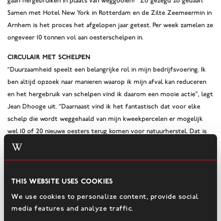
gaan hergebruiken in plaats van weggooien?” Zo gezegd zo gedaan.
Samen met Hotel New York in Rotterdam en de Zilte Zeemeermin in
Arnhem is het proces het afgelopen jaar getest. Per week zamelen ze
ongeveer 10 tonnen vol aan oesterschelpen in.
Circulair met schelpen
“Duurzaamheid speelt een belangrijke rol in mijn bedrijfsvoering. Ik
ben altijd opzoek naar manieren waarop ik mijn afval kan reduceren
en het hergebruik van schelpen vind ik daarom een mooie actie”, legt
Jean Dhooge uit. “Daarnaast vind ik het fantastisch dat voor elke
schelp die wordt weggehaald van mijn kweekpercelen er mogelijk
wel 10 of 20 nieuwe oesters terug komen voor natuurherstel. Dat is
nog eens circulair! “
Duurzame vis op het menu
Naast de fantastische bijdrage aan het herstel van schelpdierbanken
This website uses cookies
en aan een duurzamere keten , worden deelnemende restaurants ook
We use cookies to personalize content, provide social
gestimuleerd meer duurzame vis op de menukaart te zetten. De
media features and analyze traffic.
Good Fish Foundation biedt deelnemende restaurants de