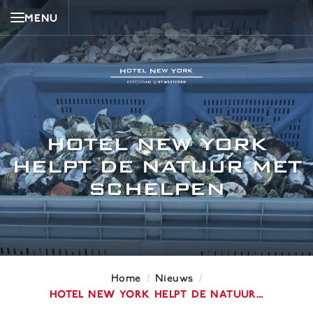
MENU
HOTEL NEW YORK
HELPT DE NATUUR MET
SCHELPEN
/
/
Home
Nieuws
Hotel New York helpt de natuur…