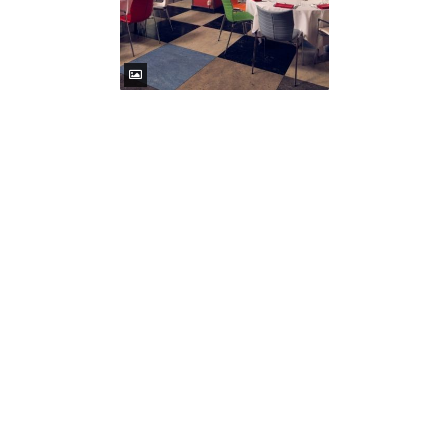
/
/
Prive dineren
Home
Vieren
Ben jij al ingeschreven
voor de nieuwsbrief?
Mis nooit meer belangrijke berichten van Hotel NewYork:
ontvang als eerste de leukste tips, aanbiedingen en
nieuwtjes!