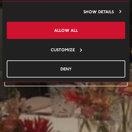
Show details
Naast de mogelijkheden binnen Hotel New York om intiem
Allow all
te dineren, is het ook mogelijk om gebruik te maken van de
Private Dining van NY Basement. NY Basement is gesitueerd
Customize
in het souterrain van Hotel New York. Laat je verrassen door
onze chef.
Deny
MEER NY BASEMENT